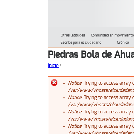
Otras latitudes
Comunidad en movimiento
Escribe para el ciudadano
Crónica
Piedras Bola de Ahua
Inicio
›
Se encuentra usted aquí
Notice
: Trying to access array 
/var/www/vhosts/elciudadanoj
Mensaje de error
Notice
: Trying to access array 
/var/www/vhosts/elciudadanoj
Notice
: Trying to access array 
/var/www/vhosts/elciudadanoj
Notice
: Trying to access array 
/var/www/vhosts/elciudadanoj