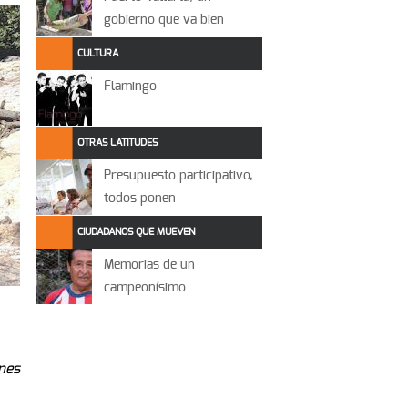
gobierno que va bien
CULTURA
Flamingo
OTRAS LATITUDES
Presupuesto participativo,
todos ponen
CIUDADANOS QUE MUEVEN
Memorias de un
campeonísimo
nes