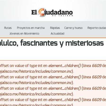
Jump to navigation
Rutas
Proyectos en marcha
Rápidas
Carne y hueso
Reporte ciuda
Jóvenes en Movimiento
Actualidad
lulco, fascinantes y misteriosas
offset on value of type int en
element_children()
(línea
6609
d
alisco.mx/historico/includes/common.inc
).
offset on value of type int en
element_children()
(línea
6609
d
alisco.mx/historico/includes/common.inc
).
offset on value of type int en
element_children()
(línea
6609
d
alisco.mx/historico/includes/common.inc
).
offset on value of type int en
element_children()
(línea
6609
d
alisco.mx/historico/includes/common.inc
).