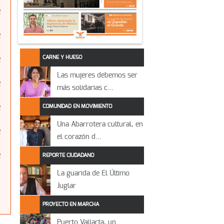
e
e
CARNE Y HUESO
e
Las mujeres debemos ser
e
más solidarias c...
e
COMUNIDAD EN MOVIMIENTO
Una Abarrotera cultural, en
e
el corazón d...
e
REPORTE CIUDADANO
La guarida de El Último
Juglar
PROYECTO EN MARCHA
Puerto Vallarta, un