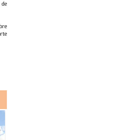
 de
bre
rte