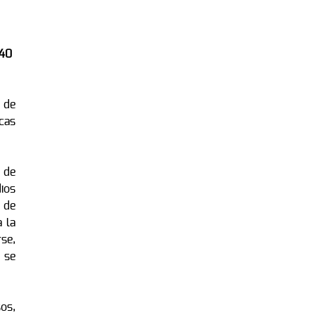
 40
 de
cas
 de
ios
 de
 la
rse,
n se
os,