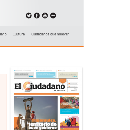
dano
Cultura
Ciudadanos que mueven
e
e
e
e