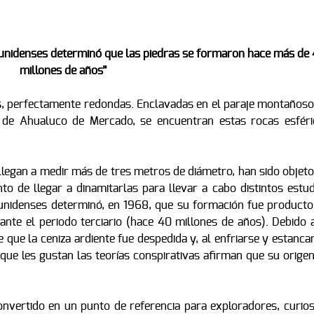
nidenses determinó que las piedras se formaron hace más de
millones de años”
, perfectamente redondas. Enclavadas en el paraje montañoso
o de Ahualuco de Mercado, se encuentran estas rocas esféri
legan a medir más de tres metros de diámetro, han sido objeto
o de llegar a dinamitarlas para llevar a cabo distintos estud
unidenses determinó, en 1968, que su formación fue producto
ante el periodo terciario (hace 40 millones de años). Debido a
e que la ceniza ardiente fue despedida y, al enfriarse y estanca
 que les gustan las teorías conspirativas afirman que su orige
onvertido en un punto de referencia para exploradores, curios