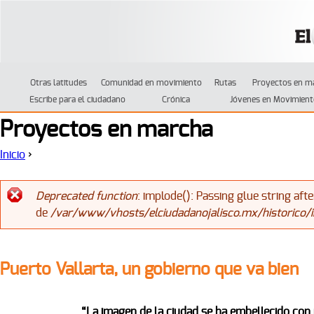
Jump to navigation
Otras latitudes
Comunidad en movimiento
Rutas
Proyectos en m
Escribe para el ciudadano
Crónica
Jóvenes en Movimient
Proyectos en marcha
Inicio
›
Se encuentra usted aquí
Deprecated function
: implode(): Passing glue string af
de
/var/www/vhosts/elciudadanojalisco.mx/historico/
Mensaje de error
Puerto Vallarta, un gobierno que va bien
“La imagen de la ciudad se ha embellecido con 