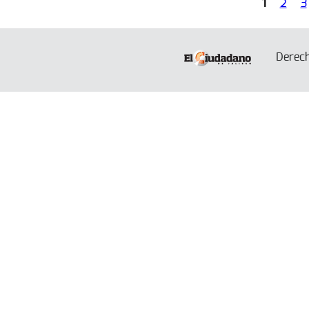
1
2
3
Páginas
Derec