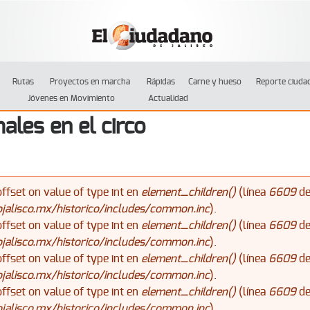
Jump to navigation
Rutas
Proyectos en marcha
Rápidas
Carne y hueso
Reporte ciuda
Jóvenes en Movimiento
Actualidad
ales en el circo
offset on value of type int en
element_children()
(línea
6609
d
alisco.mx/historico/includes/common.inc
).
offset on value of type int en
element_children()
(línea
6609
d
alisco.mx/historico/includes/common.inc
).
offset on value of type int en
element_children()
(línea
6609
d
alisco.mx/historico/includes/common.inc
).
offset on value of type int en
element_children()
(línea
6609
d
alisco.mx/historico/includes/common.inc
).