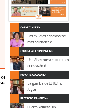
e
e
CARNE Y HUESO
e
Las mujeres debemos ser
e
más solidarias c...
COMUNIDAD EN MOVIMIENTO
Una Abarrotera cultural, en
el corazón d...
REPORTE CIUDADANO
 de
sta
La guarida de El Último
Juglar
PROYECTO EN MARCHA
Puerto Vallarta, un