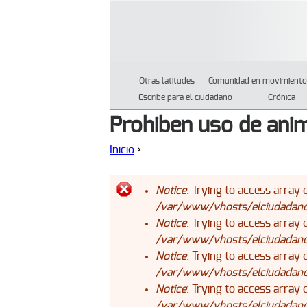
Otras latitudes
Comunidad en movimiento
Escribe para el ciudadano
Crónica
Prohiben uso de anim
Inicio
›
Se encuentra usted aquí
Notice
: Trying to access array 
/var/www/vhosts/elciudadanoj
Mensaje de error
Notice
: Trying to access array 
/var/www/vhosts/elciudadanoj
Notice
: Trying to access array 
/var/www/vhosts/elciudadanoj
Notice
: Trying to access array 
/var/www/vhosts/elciudadanoj