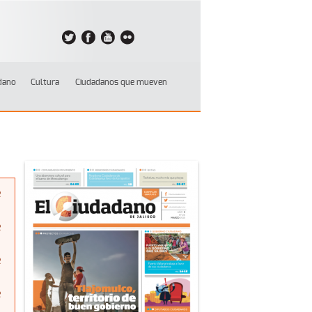
dano
Cultura
Ciudadanos que mueven
e
e
e
e