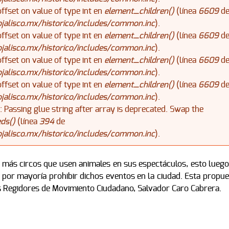
offset on value of type int en
element_children()
(línea
6609
d
alisco.mx/historico/includes/common.inc
).
offset on value of type int en
element_children()
(línea
6609
d
alisco.mx/historico/includes/common.inc
).
offset on value of type int en
element_children()
(línea
6609
d
alisco.mx/historico/includes/common.inc
).
offset on value of type int en
element_children()
(línea
6609
d
alisco.mx/historico/includes/common.inc
).
): Passing glue string after array is deprecated. Swap the
ds()
(línea
394
de
alisco.mx/historico/includes/common.inc
).
á más circos que usen animales en sus espectáculos, esto luego
por mayoría prohibir dichos eventos en la ciudad. Esta propue
s Regidores de Movimiento Ciudadano, Salvador Caro Cabrera.