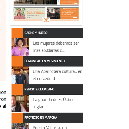
e
e
CARNE Y HUESO
e
Las mujeres debemos ser
e
más solidarias c...
COMUNIDAD EN MOVIMIENTO
Una Abarrotera cultural, en
el corazón d...
REPORTE CIUDADANO
ción
eron
La guarida de El Último
o al
Juglar
PROYECTO EN MARCHA
Puerto Vallarta, un