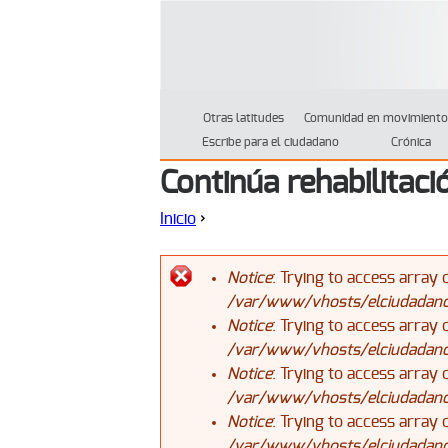
Otras latitudes
Comunidad en movimiento
Escribe para el ciudadano
Crónica
Continúa rehabilitaci
Inicio
›
Se encuentra usted aquí
Notice
: Trying to access array 
/var/www/vhosts/elciudadanoj
Mensaje de error
Notice
: Trying to access array 
/var/www/vhosts/elciudadanoj
Notice
: Trying to access array 
/var/www/vhosts/elciudadanoj
Notice
: Trying to access array 
/var/www/vhosts/elciudadanoj