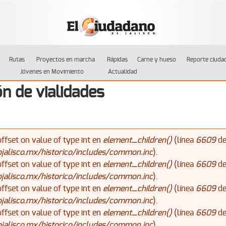
Jump to navigation
Rutas
Proyectos en marcha
Rápidas
Carne y hueso
Reporte ciuda
Jóvenes en Movimiento
Actualidad
ón de vialidades
offset on value of type int en
element_children()
(línea
6609
d
alisco.mx/historico/includes/common.inc
).
offset on value of type int en
element_children()
(línea
6609
d
alisco.mx/historico/includes/common.inc
).
offset on value of type int en
element_children()
(línea
6609
d
alisco.mx/historico/includes/common.inc
).
offset on value of type int en
element_children()
(línea
6609
d
alisco.mx/historico/includes/common.inc
).