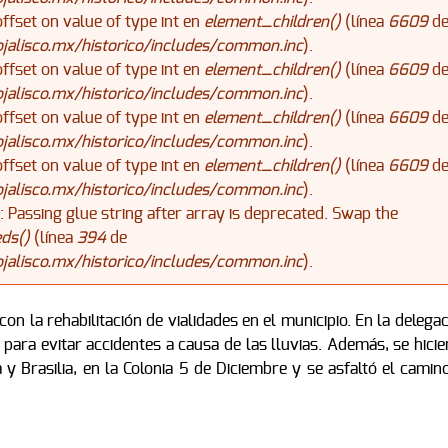
offset on value of type int en
element_children()
(línea
6609
d
alisco.mx/historico/includes/common.inc
).
offset on value of type int en
element_children()
(línea
6609
d
alisco.mx/historico/includes/common.inc
).
offset on value of type int en
element_children()
(línea
6609
d
alisco.mx/historico/includes/common.inc
).
offset on value of type int en
element_children()
(línea
6609
d
alisco.mx/historico/includes/common.inc
).
): Passing glue string after array is deprecated. Swap the
ds()
(línea
394
de
alisco.mx/historico/includes/common.inc
).
on la rehabilitación de vialidades en el municipio. En la delega
 para evitar accidentes a causa de las lluvias. Además, se hici
 y Brasilia, en la Colonia 5 de Diciembre y se asfaltó el camin