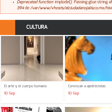
Deprecated function
: implode(): Passing glue string 
394
de
/var/www/vhosts/elciudadanojalisco.mx/his
CULTURA
El arte y el cuerpo humano
Convocan a ajedrecistas
10 Sep
10 Sep