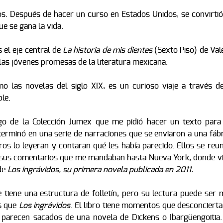
os. Después de hacer un curso en Estados Unidos, se convirtió
ue se gana la vida.
 el eje central de
La historia de mis dientes
(Sexto Piso) de Val
 las jóvenes promesas de la literatura mexicana.
mo las novelas del siglo XIX, es un curioso viaje a través de
le.
rgo de la Colección Jumex que me pidió hacer un texto para
erminó en una serie de narraciones que se enviaron a una fábr
os lo leyeran y contaran qué les había parecido. Ellos se reun
 sus comentarios que me mandaban hasta Nueva York, donde vi
de
L
os ingrávidos
, su primera novela publicada en 2011.
tiene una estructura de folletín, pero su lectura puede ser 
os que
Los ingrávidos
. El libro tiene momentos que desconcierta
e parecen sacados de una novela de Dickens o Ibargüengoitia.