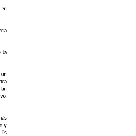
 en
eria
 la
 un
ica
ían
vo.
más
n y
 Es