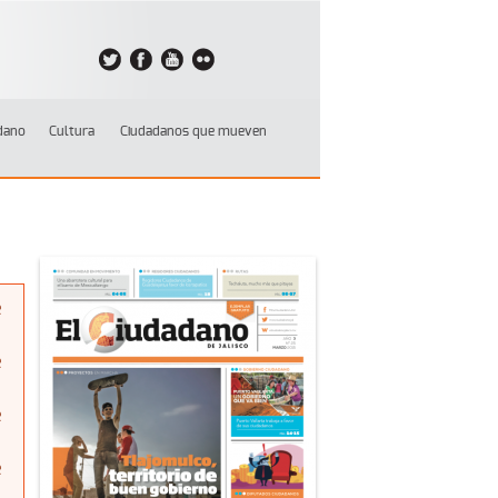
dano
Cultura
Ciudadanos que mueven
e
e
e
e