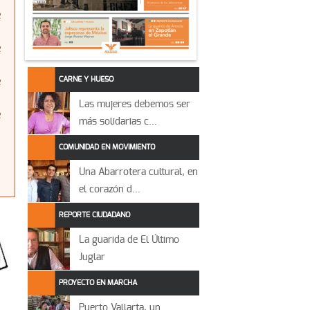
e
e
CARNE Y HUESO
e
Las mujeres debemos ser
e
más solidarias c...
COMUNIDAD EN MOVIMIENTO
Una Abarrotera cultural, en
el corazón d...
REPORTE CIUDADANO
La guarida de El Último
Juglar
PROYECTO EN MARCHA
Puerto Vallarta, un