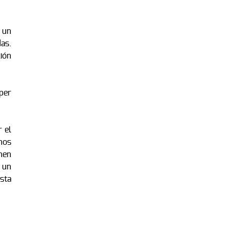
 un
das.
ión
per
 el
nos
nen
s un
ista