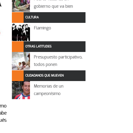
gobierno que va bien
CULTURA
Flamingo
OTRAS LATITUDES
Presupuesto participativo,
todos ponen
CIUDADANOS QUE MUEVEN
Memorias de un
campeonísimo
como
abe
ués