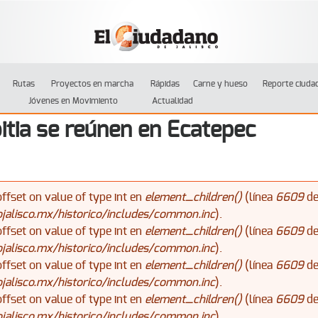
Jump to navigation
Rutas
Proyectos en marcha
Rápidas
Carne y hueso
Reporte ciuda
Jóvenes en Movimiento
Actualidad
itia se reúnen en Ecatepec
offset on value of type int en
element_children()
(línea
6609
d
alisco.mx/historico/includes/common.inc
).
offset on value of type int en
element_children()
(línea
6609
d
alisco.mx/historico/includes/common.inc
).
offset on value of type int en
element_children()
(línea
6609
d
alisco.mx/historico/includes/common.inc
).
offset on value of type int en
element_children()
(línea
6609
d
alisco.mx/historico/includes/common.inc
).