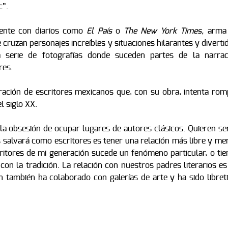
c”.
mente con diarios como
El País
o
The New York Times,
arma
ruzan personajes increíbles y situaciones hilarantes y diverti
a serie de fotografías donde suceden partes de la narrac
res.
ración de escritores mexicanos que, con su obra, intenta rom
l siglo XX.
a obsesión de ocupar lugares de autores clásicos. Quieren ser
 salvará como escritores es tener una relación más libre y me
critores de mi generación sucede un fenómeno particular, o tie
con la tradición. La relación con nuestros padres literarios e
en también ha colaborado con galerías de arte y ha sido libret