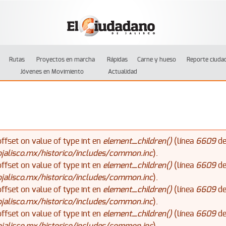
Jump to navigation
Rutas
Proyectos en marcha
Rápidas
Carne y hueso
Reporte ciuda
Jóvenes en Movimiento
Actualidad
offset on value of type int en
element_children()
(línea
6609
d
alisco.mx/historico/includes/common.inc
).
offset on value of type int en
element_children()
(línea
6609
d
alisco.mx/historico/includes/common.inc
).
offset on value of type int en
element_children()
(línea
6609
d
alisco.mx/historico/includes/common.inc
).
offset on value of type int en
element_children()
(línea
6609
d