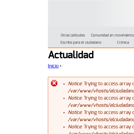
Otras latitudes
Comunidad en movimiento
Escribe para el ciudadano
Crónica
Actualidad
Inicio
›
Se encuentra usted aquí
Notice
: Trying to access array 
/var/www/vhosts/elciudadanoj
Mensaje de error
Notice
: Trying to access array 
/var/www/vhosts/elciudadanoj
Notice
: Trying to access array 
/var/www/vhosts/elciudadanoj
Notice
: Trying to access array 