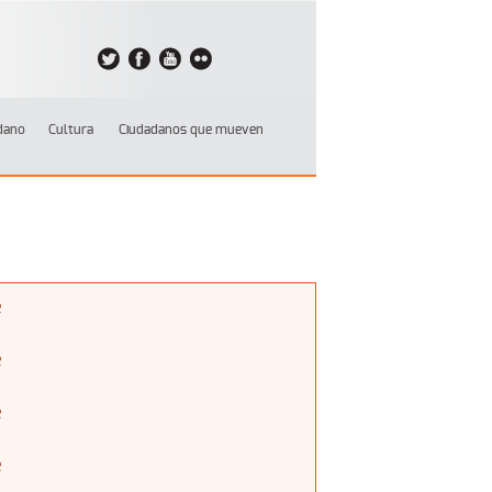
dano
Cultura
Ciudadanos que mueven
e
e
e
e