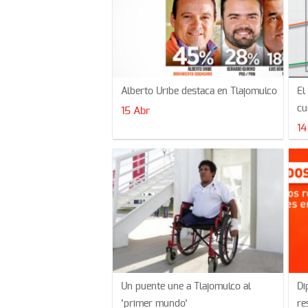
Alberto Uribe destaca en Tlajomulco
El
cu
15 Abr
14
Un puente une a Tlajomulco al
Di
‘primer mundo’
re