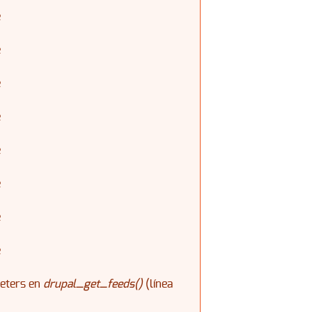
e
e
e
e
e
e
e
e
meters en
drupal_get_feeds()
(línea