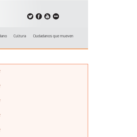
dano
Cultura
Ciudadanos que mueven
e
e
e
e
e