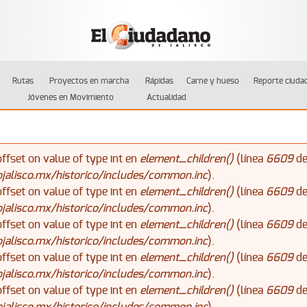
Jump to navigation
Rutas
Proyectos en marcha
Rápidas
Carne y hueso
Reporte ciuda
Jóvenes en Movimiento
Actualidad
offset on value of type int en
element_children()
(línea
6609
d
alisco.mx/historico/includes/common.inc
).
offset on value of type int en
element_children()
(línea
6609
d
alisco.mx/historico/includes/common.inc
).
offset on value of type int en
element_children()
(línea
6609
d
alisco.mx/historico/includes/common.inc
).
offset on value of type int en
element_children()
(línea
6609
d
alisco.mx/historico/includes/common.inc
).
offset on value of type int en
element_children()
(línea
6609
d