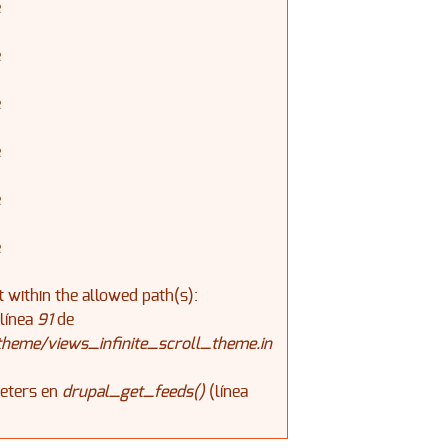
e
e
e
e
e
e
ot within the allowed path(s):
línea
91
de
theme/views_infinite_scroll_theme.in
meters en
drupal_get_feeds()
(línea