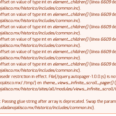
offset on value of type int en
element_children()
(línea
6609
d
alisco.mx/historico/includes/common.inc
).
offset on value of type int en
element_children()
(línea
6609
d
alisco.mx/historico/includes/common.inc
).
offset on value of type int en
element_children()
(línea
6609
d
alisco.mx/historico/includes/common.inc
).
offset on value of type int en
element_children()
(línea
6609
d
alisco.mx/historico/includes/common.inc
).
offset on value of type int en
element_children()
(línea
6609
d
alisco.mx/historico/includes/common.inc
).
offset on value of type int en
element_children()
(línea
6609
d
alisco.mx/historico/includes/common.inc
).
asedir restriction in effect. File(/jquery.autopager-1.0.0.js) is n
jalisco.mx/:/tmp/) en
theme_views_infinite_scroll_pager()
(
lisco.mx/historico/sites/all/modules/views_infinite_scroll/
): Passing glue string after array is deprecated. Swap the para
dadanojalisco.mx/historico/includes/common.inc
).