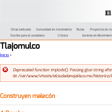
Jump to navigation
Otras latitudes
Comunidad en movimiento
Rutas
Proyectos en m
Escribe para el ciudadano
Crónica
Jóvenes en Movimient
Tlajomulco
Inicio
›
Se encuentra usted aquí
Deprecated function
: implode(): Passing glue string af
de
/var/www/vhosts/elciudadanojalisco.mx/historico/
Mensaje de error
Construyen malecón