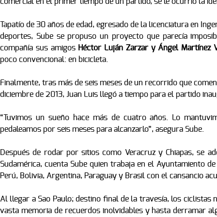
comercial en el primer tiempo de un partido, se le ocurrió la id
Tapatío de 30 años de edad, egresado de la licenciatura en Inge
deportes, Sube se propuso un proyecto que parecía imposible
compañía sus amigos
Héctor Luján Zarzar y Ángel Martínez V
poco convencional: en bicicleta.
Finalmente, tras más de seis meses de un recorrido que comenzó
diciembre de 2013, Juan Luis llegó a tiempo para el partido inaug
“Tuvimos un sueño hace más de cuatro años. Lo mantuvim
pedaleamos por seis meses para alcanzarlo”, asegura Sube.
Después de rodar por sitios como Veracruz y Chiapas, se ade
Sudamérica, cuenta Sube quien trabaja en el Ayuntamiento de 
Perú, Bolivia, Argentina, Paraguay y Brasil con el cansancio acu
Al llegar a Sao Paulo; destino final de la travesía, los ciclistas
vasta memoria de recuerdos inolvidables y hasta derramar al