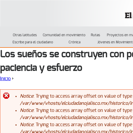
Jump to navigation
Otras latitudes
Comunidad en movimiento
Rutas
Proyectos en m
Escribe para el ciudadano
Crónica
Jóvenes en Movimient
Los sueños se construyen con p
paciencia y esfuerzo
Inicio
›
Se encuentra usted aquí
Notice
: Trying to access array offset on value of type
/var/www/vhosts/elciudadanojalisco.mx/historico/
Mensaje de error
Notice
: Trying to access array offset on value of type
/var/www/vhosts/elciudadanojalisco.mx/historico/
Notice
: Trying to access array offset on value of type
/var/www/vhosts/elciudadanojalisco.mx/historico/