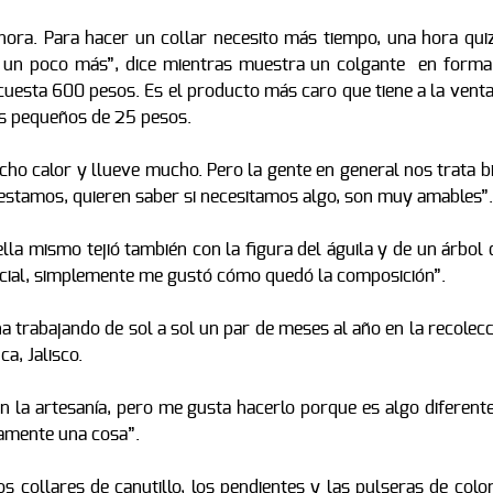
ora. Para hacer un collar necesito más tiempo, una hora quiz
s un poco más”, dice mientras muestra un colgante en forma
r cuesta 600 pesos. Es el producto más caro que tiene a la vent
es pequeños de 25 pesos.
o calor y llueve mucho. Pero la gente en general nos trata bi
stamos, quieren saber si necesitamos algo, son muy amables”.
lla mismo tejió también con la figura del águila y de un árbol
pecial, simplemente me gustó cómo quedó la composición”.
a trabajando de sol a sol un par de meses al año en la recolec
a, Jalisco.
la artesanía, pero me gusta hacerlo porque es algo diferente
amente una cosa”.
s collares de canutillo, los pendientes y las pulseras de colo