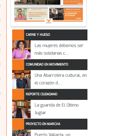
e
e
e
CARNE Y HUESO
Las mujeres debemos ser
e
más solidarias c...
e
COMUNIDAD EN MOVIMIENTO
Una Abarrotera cultural, en
e
el corazón d...
e
REPORTE CIUDADANO
La guarida de El Último
e
Juglar
PROYECTO EN MARCHA
Puerto Vallarta, un