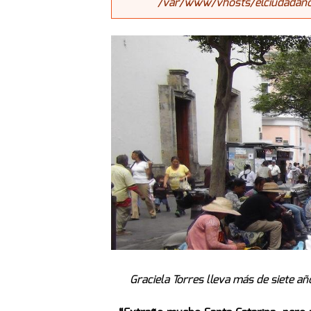
/var/www/vhosts/elciudadanoj
Graciela Torres lleva más de siete añ