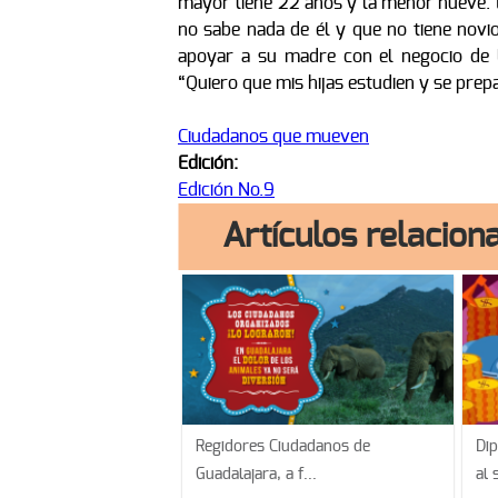
mayor tiene 22 años y la menor nueve. 
no sabe nada de él y que no tiene novio
apoyar a su madre con el negocio de l
“Quiero que mis hijas estudien y se pre
Ciudadanos que mueven
Edición:
Edición No.9
Artículos relacion
Regidores Ciudadanos de
Di
Guadalajara, a f...
al 