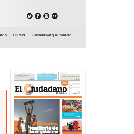
dano
Cultura
Ciudadanos que mueven
e
e
e