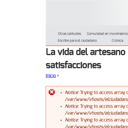
Otras latitudes
Comunidad en movimiento
Escribe para el ciudadano
Crónica
La vida del artesano
satisfacciones
Inicio
›
Se encuentra usted aquí
Notice
: Trying to access array 
/var/www/vhosts/elciudadanoj
Mensaje de error
Notice
: Trying to access array 
/var/www/vhosts/elciudadanoj
Notice
: Trying to access array 
/var/www/vhosts/elciudadanoj