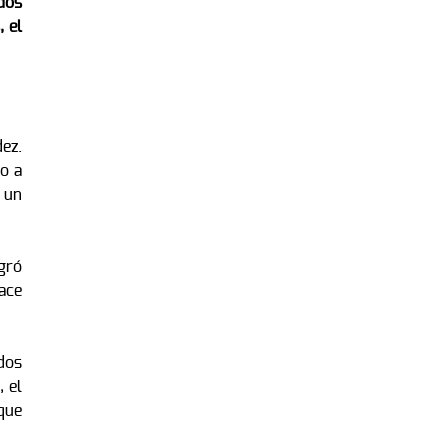
dos
 el
ez.
o a
 un
gró
hace
dos
 el
que