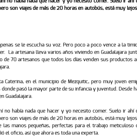
hí no había nada que hacer y yo necesito comer. Suelo ir ahí 
ero son viajes de más de 20 horas en autobús, está muy lejos,
penas se le escucha su voz. Pero poco a poco vence a la timid
r. La artesana lleva varios años viviendo en Guadalajara junt
po de 70 artesanos que todos los días venden sus productos a
jara.
a Caterina, en el municipio de Mezquitic, pero muy joven emi
as donde pasó la mayor parte de su infancia y juventud. Desde 
 en Guadalajara.
í no había nada que hacer y yo necesito comer. Suelo ir ahí 
ero son viajes de más de 20 horas en autobús, está muy lejos,
e las manos pequeñas, perfectas para el trabajo meticuloso 
ió el oficio, así que ahora es toda una experta.