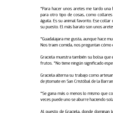
“Para hacer unos aretes me tardo una h
para otro tipo de cosas, como collare
águila. Es su animal favorito. Ese colla
su puesto. El más barato son unos aret
“Guadalajara me gusta, aunque hace much
Nos traen comida, nos preguntan cómo e
Graciela muestra también su bolsa que e
frutos. “No tiene ningún significado es
Graciela alterna su trabajo como artesan
de jitomate en San Cristóbal de la Barranc
“Se gana más o menos lo mismo que con 
veces puede uno se aburre haciendo sol
Al puesto de Graciela, donde dominan lo