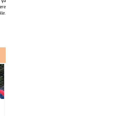
 ya
ere
le.