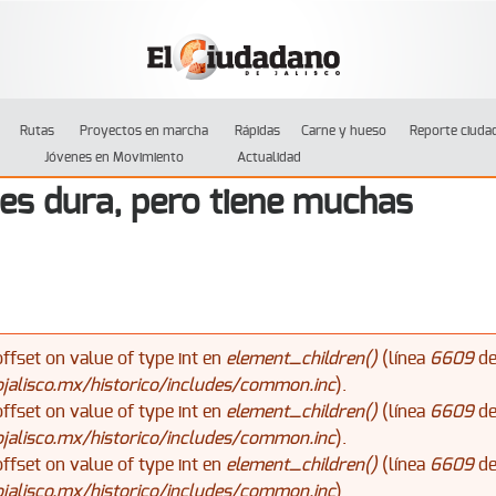
Jump to navigation
Rutas
Proyectos en marcha
Rápidas
Carne y hueso
Reporte ciuda
Jóvenes en Movimiento
Actualidad
 es dura, pero tiene muchas
offset on value of type int en
element_children()
(línea
6609
d
alisco.mx/historico/includes/common.inc
).
offset on value of type int en
element_children()
(línea
6609
d
alisco.mx/historico/includes/common.inc
).
offset on value of type int en
element_children()
(línea
6609
d
alisco.mx/historico/includes/common.inc
).