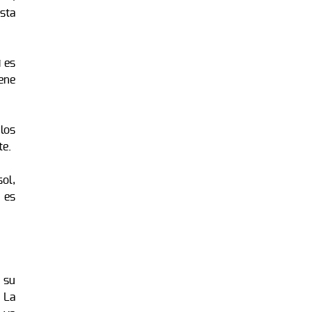
sta
 es
ene
 los
te.
ol,
 es
a su
. La