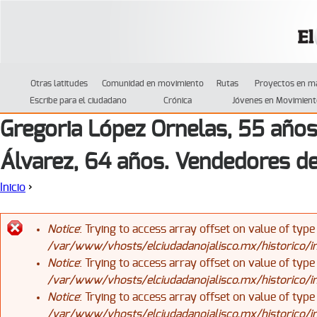
Jump to navigation
Otras latitudes
Comunidad en movimiento
Rutas
Proyectos en m
Escribe para el ciudadano
Crónica
Jóvenes en Movimient
Gregoria López Ornelas, 55 año
Álvarez, 64 años. Vendedores de
Inicio
›
Se encuentra usted aquí
Notice
: Trying to access array offset on value of type
/var/www/vhosts/elciudadanojalisco.mx/historico/
Mensaje de error
Notice
: Trying to access array offset on value of type
/var/www/vhosts/elciudadanojalisco.mx/historico/
Notice
: Trying to access array offset on value of type
/var/www/vhosts/elciudadanojalisco.mx/historico/