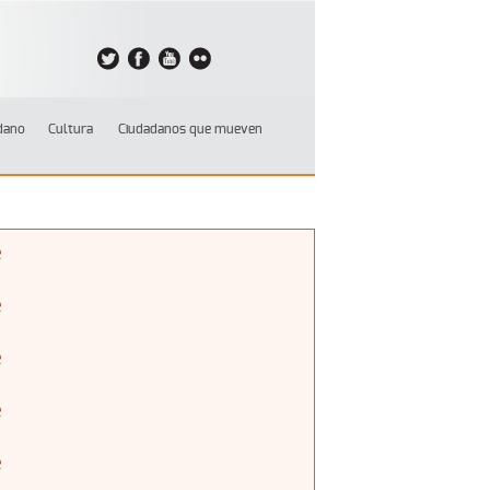
dano
Cultura
Ciudadanos que mueven
e
e
e
e
e