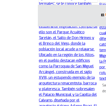
Jocotepec, la eterna primavera
Sa
di