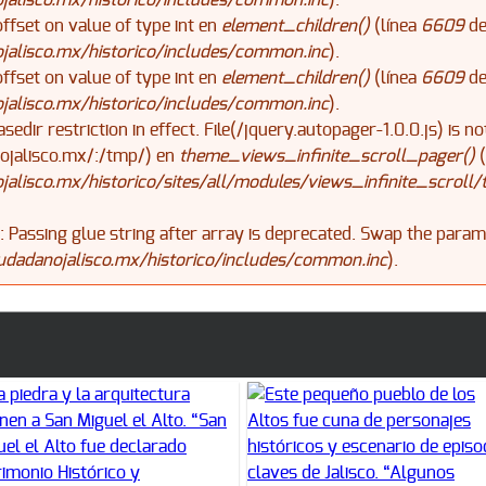
alisco.mx/historico/includes/common.inc
).
offset on value of type int en
element_children()
(línea
6609
d
alisco.mx/historico/includes/common.inc
).
offset on value of type int en
element_children()
(línea
6609
d
alisco.mx/historico/includes/common.inc
).
asedir restriction in effect. File(/jquery.autopager-1.0.0.js) is n
jalisco.mx/:/tmp/) en
theme_views_infinite_scroll_pager()
(
lisco.mx/historico/sites/all/modules/views_infinite_scroll/
): Passing glue string after array is deprecated. Swap the para
dadanojalisco.mx/historico/includes/common.inc
).