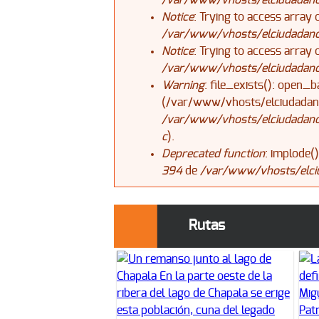
/var/www/vhosts/elciudadanoj
Notice
: Trying to access array 
/var/www/vhosts/elciudadanoj
Notice
: Trying to access array 
/var/www/vhosts/elciudadanoj
Warning
: file_exists(): open_b
(/var/www/vhosts/elciudadano
/var/www/vhosts/elciudadanoja
c
).
Deprecated function
: implode(
394
de
/var/www/vhosts/elciu
Rutas