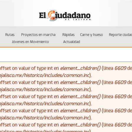
Jump to navigation
Rutas
Proyectos en marcha
Rápidas
Carne y hueso
Reporte ciuda
Jóvenes en Movimiento
Actualidad
offset on value of type int en
element_children()
(línea
6609
d
alisco.mx/historico/includes/common.inc
).
offset on value of type int en
element_children()
(línea
6609
d
alisco.mx/historico/includes/common.inc
).
offset on value of type int en
element_children()
(línea
6609
d
alisco.mx/historico/includes/common.inc
).
offset on value of type int en
element_children()
(línea
6609
d
alisco.mx/historico/includes/common.inc
).
offset on value of type int en
element_children()
(línea
6609
d