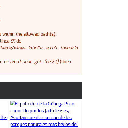
e
e
ot within the allowed path(s):
línea
91
de
theme/views_infinite_scroll_theme.in
meters en
drupal_get_feeds()
(línea